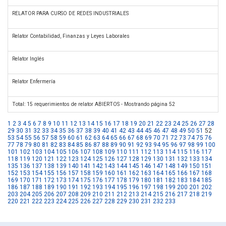
RELATOR PARA CURSO DE REDES INDUSTRIALES
Relator Contabilidad, Finanzas y Leyes Laborales
Relator Inglés
Relator Enfermería
Total: 15 requerimientos de relator ABIERTOS - Mostrando página 52
1
2
3
4
5
6
7
8
9
10
11
12
13
14
15
16
17
18
19
20
21
22
23
24
25
26
27
28
29
30
31
32
33
34
35
36
37
38
39
40
41
42
43
44
45
46
47
48
49
50
51
52
53
54
55
56
57
58
59
60
61
62
63
64
65
66
67
68
69
70
71
72
73
74
75
76
77
78
79
80
81
82
83
84
85
86
87
88
89
90
91
92
93
94
95
96
97
98
99
100
101
102
103
104
105
106
107
108
109
110
111
112
113
114
115
116
117
118
119
120
121
122
123
124
125
126
127
128
129
130
131
132
133
134
135
136
137
138
139
140
141
142
143
144
145
146
147
148
149
150
151
152
153
154
155
156
157
158
159
160
161
162
163
164
165
166
167
168
169
170
171
172
173
174
175
176
177
178
179
180
181
182
183
184
185
186
187
188
189
190
191
192
193
194
195
196
197
198
199
200
201
202
203
204
205
206
207
208
209
210
211
212
213
214
215
216
217
218
219
220
221
222
223
224
225
226
227
228
229
230
231
232
233