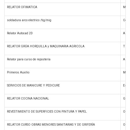
RELATOR OFIMATICA
Micro
soldadura arco electrico /tig/mig
Cons
Relator Autocad 2D
Auto
RELATOR GRÚA HORQUILLA y MAQUINARIA AGRICOLA
Trans
Relator para curso de repostería
Alime
Primeros Auxilio
Medic
SERVICIOS DE MANICURE Y PEDICURE
Estét
RELATOR COCINA NACIONAL
Gast
REVESTIMIENTO DE SUPERFICIES CON PINTURA Y PAPEL
Ofici
RELATOR CURSO OBRAS MENORES SANITARIAS Y DE GRIFERÍA
Ofici