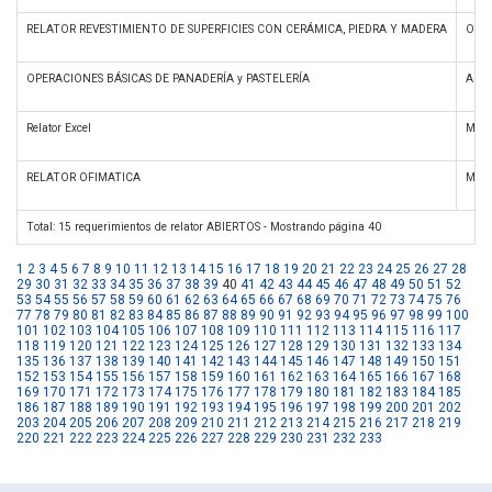
RELATOR REVESTIMIENTO DE SUPERFICIES CON CERÁMICA, PIEDRA Y MADERA
Ofici
OPERACIONES BÁSICAS DE PANADERÍA y PASTELERÍA
Alime
Relator Excel
Micro
RELATOR OFIMATICA
Micro
Total: 15 requerimientos de relator ABIERTOS - Mostrando página 40
1
2
3
4
5
6
7
8
9
10
11
12
13
14
15
16
17
18
19
20
21
22
23
24
25
26
27
28
29
30
31
32
33
34
35
36
37
38
39
40
41
42
43
44
45
46
47
48
49
50
51
52
53
54
55
56
57
58
59
60
61
62
63
64
65
66
67
68
69
70
71
72
73
74
75
76
77
78
79
80
81
82
83
84
85
86
87
88
89
90
91
92
93
94
95
96
97
98
99
100
101
102
103
104
105
106
107
108
109
110
111
112
113
114
115
116
117
118
119
120
121
122
123
124
125
126
127
128
129
130
131
132
133
134
135
136
137
138
139
140
141
142
143
144
145
146
147
148
149
150
151
152
153
154
155
156
157
158
159
160
161
162
163
164
165
166
167
168
169
170
171
172
173
174
175
176
177
178
179
180
181
182
183
184
185
186
187
188
189
190
191
192
193
194
195
196
197
198
199
200
201
202
203
204
205
206
207
208
209
210
211
212
213
214
215
216
217
218
219
220
221
222
223
224
225
226
227
228
229
230
231
232
233