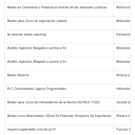
Relator en Ceremonial y Protocolo en función de las relaciones publicas
Administraci
Relator para Curso de Legislación Laboral
Relaciones L
Se necesita relator coaching
Formación y 
Auditor, Ingeniero, Abogado o carrera a fin
Relaciones L
Auditor, Ingeniero, Abogado o carrera a fin
Relaciones L
Relator Mineria
Minería y Geo
PLC, Controladores Lógicos Programables
Informática 
Relator para Curso de Interpretación de la Norma ISO/NCh 17025
Gestión de C
Relator curso Muestreador Oficial De Productos Pesqueros De Exportación
Pesca e Indu
requiero capacitador inscrito os10
Fuerzas Arm