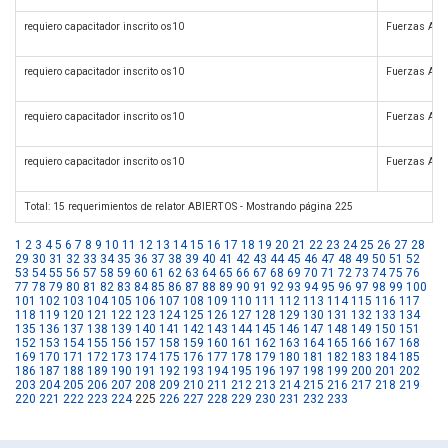
requiero capacitador inscrito os10
Fuerzas Arm
requiero capacitador inscrito os10
Fuerzas Arm
requiero capacitador inscrito os10
Fuerzas Arm
requiero capacitador inscrito os10
Fuerzas Arm
Total: 15 requerimientos de relator ABIERTOS - Mostrando página 225
1
2
3
4
5
6
7
8
9
10
11
12
13
14
15
16
17
18
19
20
21
22
23
24
25
26
27
28
29
30
31
32
33
34
35
36
37
38
39
40
41
42
43
44
45
46
47
48
49
50
51
52
53
54
55
56
57
58
59
60
61
62
63
64
65
66
67
68
69
70
71
72
73
74
75
76
77
78
79
80
81
82
83
84
85
86
87
88
89
90
91
92
93
94
95
96
97
98
99
100
101
102
103
104
105
106
107
108
109
110
111
112
113
114
115
116
117
118
119
120
121
122
123
124
125
126
127
128
129
130
131
132
133
134
135
136
137
138
139
140
141
142
143
144
145
146
147
148
149
150
151
152
153
154
155
156
157
158
159
160
161
162
163
164
165
166
167
168
169
170
171
172
173
174
175
176
177
178
179
180
181
182
183
184
185
186
187
188
189
190
191
192
193
194
195
196
197
198
199
200
201
202
203
204
205
206
207
208
209
210
211
212
213
214
215
216
217
218
219
220
221
222
223
224
225
226
227
228
229
230
231
232
233