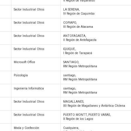
V Región de Valparaíso
Sector Industrial Otros
LA SERENA,
IV Región de Coquimbo
Sector Industrial Otros
COPIAPO,
III Región de Atacama
Sector Industrial Otros
ANTOFAGASTA,
II Región de Antofagasta
Sector Industrial Otros
IQUIQUE,
I Región de Tarapacá
Microsoft Office
SANTIAGO,
RM Región Metropolitana
Psicología
santiago,
RM Región Metropolitana
Ingeniería Informática
santiago,
RM Región Metropolitana
Sector Industrial Otros
MAGALLANES,
XII Región de Magallanes y Antártica Chilena
Sector Industrial Otros
PUERTO MONTT, PUERTO VARAS,
X Región de los Lagos
Moda y Confección
Cualquiera,