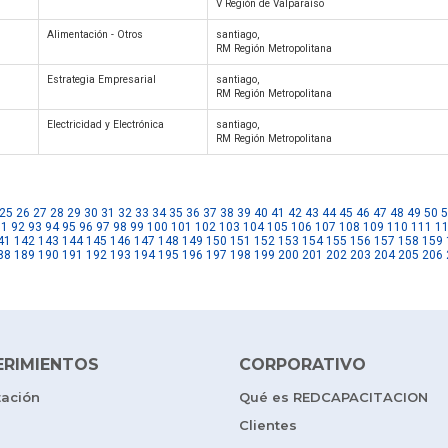
V Región de Valparaíso
Alimentación - Otros
santiago,
RM Región Metropolitana
Estrategia Empresarial
santiago,
RM Región Metropolitana
Electricidad y Electrónica
santiago,
RM Región Metropolitana
25
26
27
28
29
30
31
32
33
34
35
36
37
38
39
40
41
42
43
44
45
46
47
48
49
50
5
91
92
93
94
95
96
97
98
99
100
101
102
103
104
105
106
107
108
109
110
111
1
41
142
143
144
145
146
147
148
149
150
151
152
153
154
155
156
157
158
159
88
189
190
191
192
193
194
195
196
197
198
199
200
201
202
203
204
205
206
ERIMIENTOS
CORPORATIVO
tación
Qué es REDCAPACITACION
Clientes