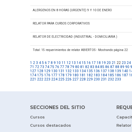
ALERGENOS EN 8 HORAS (URGENTE) 9 Y 10 DE ENERO
RELATOR PARA CURSOS CORPORATIVOS
RELATOR DE ELECTRICIDAD (INDUSTRIAL - DOMICILIARIA )
Total: 15 requerimientos de relator ABIERTOS - Mostrando página 22
1
2
3
4
5
6
7
8
9
10
11
12
13
14
15
16
17
18
19
20
21
22
23
24
71
72
73
74
75
76
77
78
79
80
81
82
83
84
85
86
87
88
89
90
127
128
129
130
131
132
133
134
135
136
137
138
139
140
1
174
175
176
177
178
179
180
181
182
183
184
185
186
187
1
221
222
223
224
225
226
227
228
229
230
231
232
233
SECCIONES DEL SITIO
REQU
Cursos
Capaci
Cursos destacados
Relator