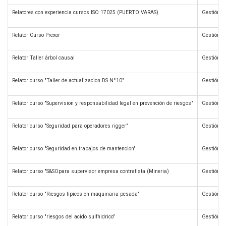
Relatores con experiencia cursos ISO 17025 (PUERTO VARAS)
Gestión d
Relator Curso Prexor
Gestión d
Relator Taller árbol causal
Gestión d
Relator curso "Taller de actualizacion DS N°10"
Gestión d
Relator curso "Supervision y responsabilidad legal en prevención de riesgos"
Gestión d
Relator curso "Seguridad para operadores rigger"
Gestión d
Relator curso "Seguridad en trabajos de mantencion"
Gestión d
Relator curso "S&SOpara supervisor empresa contratista (Mineria)
Gestión d
Relator curso "Riesgos típicos en maquinaria pesada"
Gestión d
Relator curso "riesgos del acido sulfhidrico"
Gestión d