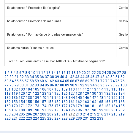
Relator curso " Proteccion Radiologica"
Gestión d
Relator curso " Protección de maquinas"
Gestión d
Relator curso " Formación de brigadas de emergencia"
Gestión d
Relatores curso Primeros auxilios
Gestión d
Total: 15 requerimientos de relator ABIERTOS - Mostrando página 212
1
2
3
4
5
6
7
8
9
10
11
12
13
14
15
16
17
18
19
20
21
22
23
24
25
26
27
28
29
30
31
32
33
34
35
36
37
38
39
40
41
42
43
44
45
46
47
48
49
50
51
52
53
54
55
56
57
58
59
60
61
62
63
64
65
66
67
68
69
70
71
72
73
74
75
76
77
78
79
80
81
82
83
84
85
86
87
88
89
90
91
92
93
94
95
96
97
98
99
100
101
102
103
104
105
106
107
108
109
110
111
112
113
114
115
116
117
118
119
120
121
122
123
124
125
126
127
128
129
130
131
132
133
134
135
136
137
138
139
140
141
142
143
144
145
146
147
148
149
150
151
152
153
154
155
156
157
158
159
160
161
162
163
164
165
166
167
168
169
170
171
172
173
174
175
176
177
178
179
180
181
182
183
184
185
186
187
188
189
190
191
192
193
194
195
196
197
198
199
200
201
202
203
204
205
206
207
208
209
210
211
212
213
214
215
216
217
218
219
220
221
222
223
224
225
226
227
228
229
230
231
232
233