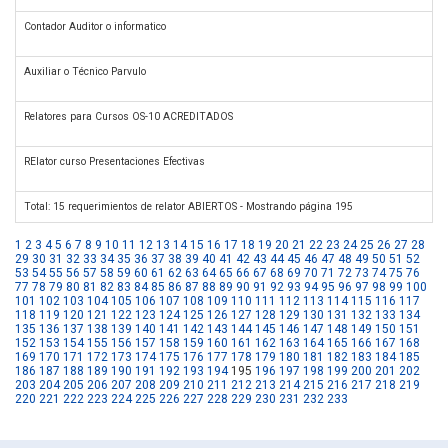
Contador Auditor o informatico
Auxiliar o Técnico Parvulo
Relatores para Cursos OS-10 ACREDITADOS
RElator curso Presentaciones Efectivas
Total: 15 requerimientos de relator ABIERTOS - Mostrando página 195
1
2
3
4
5
6
7
8
9
10
11
12
13
14
15
16
17
18
19
20
21
22
23
24
25
26
27
28
29
30
31
32
33
34
35
36
37
38
39
40
41
42
43
44
45
46
47
48
49
50
51
52
53
54
55
56
57
58
59
60
61
62
63
64
65
66
67
68
69
70
71
72
73
74
75
76
77
78
79
80
81
82
83
84
85
86
87
88
89
90
91
92
93
94
95
96
97
98
99
100
101
102
103
104
105
106
107
108
109
110
111
112
113
114
115
116
117
118
119
120
121
122
123
124
125
126
127
128
129
130
131
132
133
134
135
136
137
138
139
140
141
142
143
144
145
146
147
148
149
150
151
152
153
154
155
156
157
158
159
160
161
162
163
164
165
166
167
168
169
170
171
172
173
174
175
176
177
178
179
180
181
182
183
184
185
186
187
188
189
190
191
192
193
194
195
196
197
198
199
200
201
202
203
204
205
206
207
208
209
210
211
212
213
214
215
216
217
218
219
220
221
222
223
224
225
226
227
228
229
230
231
232
233