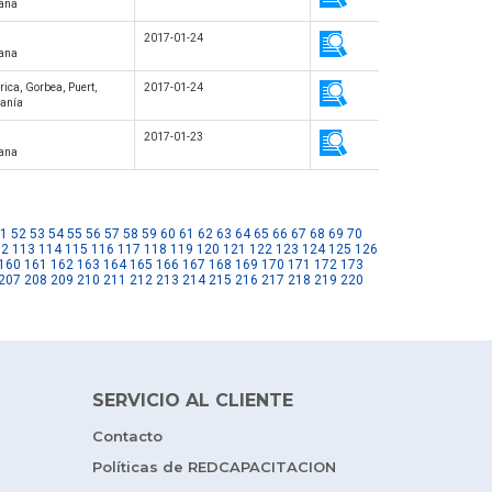
tana
2017-01-24
tana
rica, Gorbea, Puert,
2017-01-24
canía
2017-01-23
tana
1
52
53
54
55
56
57
58
59
60
61
62
63
64
65
66
67
68
69
70
12
113
114
115
116
117
118
119
120
121
122
123
124
125
126
160
161
162
163
164
165
166
167
168
169
170
171
172
173
207
208
209
210
211
212
213
214
215
216
217
218
219
220
SERVICIO AL CLIENTE
Contacto
Políticas de REDCAPACITACION