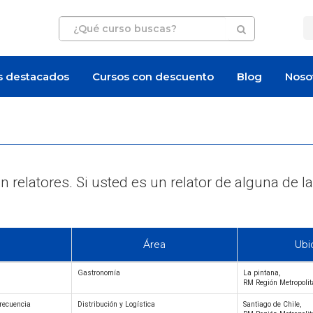
s destacados
Cursos con descuento
Blog
Noso
 relatores. Si usted es un relator de alguna d
Área
Ubi
Gastronomía
La pintana,
RM Región Metropoli
frecuencia
Distribución y Logística
Santiago de Chile,