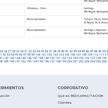
RM Región Metropoli
Ofimática - Otros
Santiago,
RM Región Metropoli
Municipalidades
Temuco, Pucon, Villar
IX Región de la Arau
Municipalidades
Santiago y Regiones,
RM Región Metropoli
25
26
27
28
29
30
31
32
33
34
35
36
37
38
39
40
41
42
43
44
45
46
47
48
49
50
5
91
92
93
94
95
96
97
98
99
100
101
102
103
104
105
106
107
108
109
110
111
1
41
142
143
144
145
146
147
148
149
150
151
152
153
154
155
156
157
158
159
88
189
190
191
192
193
194
195
196
197
198
199
200
201
202
203
204
205
206
ERIMIENTOS
CORPORATIVO
tación
Qué es REDCAPACITACION
Clientes