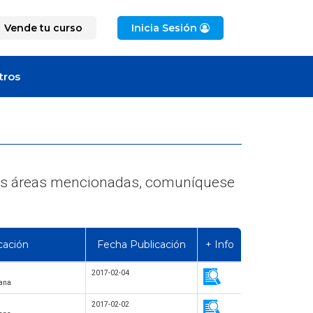
Vende tu curso
Inicia Sesión
tros
e las áreas mencionadas, comuníquese
cación
Fecha Publicación
+ Info
2017-02-04
tana
2017-02-02