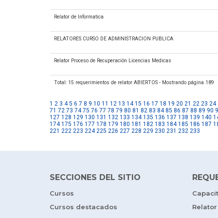
Relator de Informatica
RELATORES CURSO DE ADMINISTRACION PUBLICA
Relator Proceso de Recuperación Licencias Medicas
Total: 15 requerimientos de relator ABIERTOS - Mostrando página 189
1
2
3
4
5
6
7
8
9
10
11
12
13
14
15
16
17
18
19
20
21
22
23
24
71
72
73
74
75
76
77
78
79
80
81
82
83
84
85
86
87
88
89
90
127
128
129
130
131
132
133
134
135
136
137
138
139
140
1
174
175
176
177
178
179
180
181
182
183
184
185
186
187
1
221
222
223
224
225
226
227
228
229
230
231
232
233
SECCIONES DEL SITIO
REQU
Cursos
Capaci
Cursos destacados
Relator