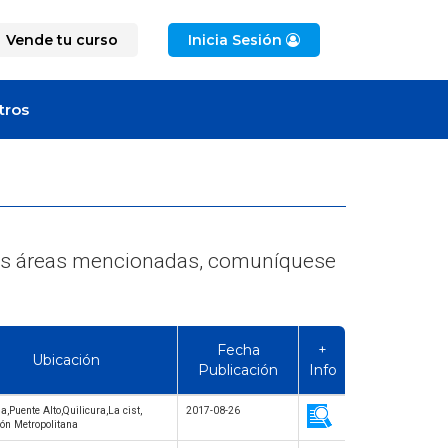
Vende tu curso
Inicia Sesión
tros
e las áreas mencionadas, comuníquese
Fecha
+
Ubicación
Publicación
Info
da,Puente Alto,Quilicura,La cist,
2017-08-26
ón Metropolitana