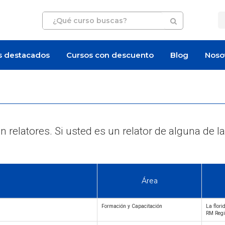
s destacados
Cursos con descuento
Blog
Noso
 relatores. Si usted es un relator de alguna d
Área
Formación y Capacitación
La flori
RM Regi