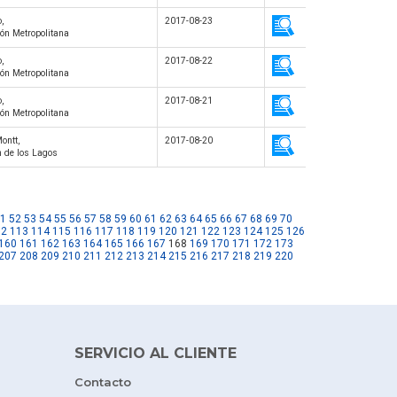
,
2017-08-23
ón Metropolitana
,
2017-08-22
ón Metropolitana
,
2017-08-21
ón Metropolitana
ontt,
2017-08-20
n de los Lagos
1
52
53
54
55
56
57
58
59
60
61
62
63
64
65
66
67
68
69
70
12
113
114
115
116
117
118
119
120
121
122
123
124
125
126
160
161
162
163
164
165
166
167
168
169
170
171
172
173
207
208
209
210
211
212
213
214
215
216
217
218
219
220
SERVICIO AL CLIENTE
Contacto