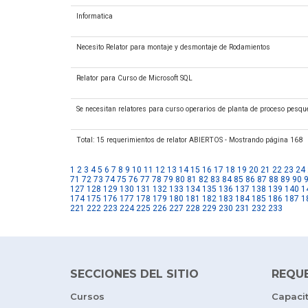
Informatica
Necesito Relator para montaje y desmontaje de Rodamientos
Relator para Curso de Microsoft SQL
Se necesitan relatores para curso operarios de planta de proceso pesqu
Total: 15 requerimientos de relator ABIERTOS - Mostrando página 168
1
2
3
4
5
6
7
8
9
10
11
12
13
14
15
16
17
18
19
20
21
22
23
24
71
72
73
74
75
76
77
78
79
80
81
82
83
84
85
86
87
88
89
90
127
128
129
130
131
132
133
134
135
136
137
138
139
140
1
174
175
176
177
178
179
180
181
182
183
184
185
186
187
1
221
222
223
224
225
226
227
228
229
230
231
232
233
SECCIONES DEL SITIO
REQU
Cursos
Capaci