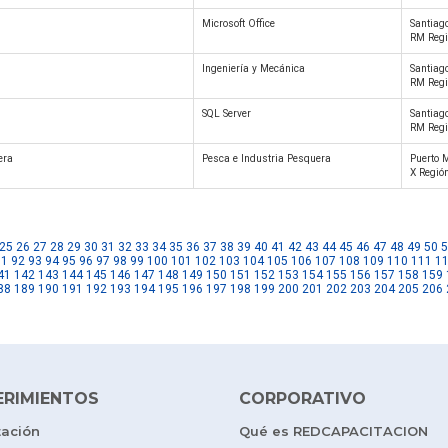
Microsoft Office
Santiago
RM Regi
Ingeniería y Mecánica
Santiago
RM Regi
SQL Server
Santiago
RM Regi
era
Pesca e Industria Pesquera
Puerto M
X Regió
25
26
27
28
29
30
31
32
33
34
35
36
37
38
39
40
41
42
43
44
45
46
47
48
49
50
5
91
92
93
94
95
96
97
98
99
100
101
102
103
104
105
106
107
108
109
110
111
1
41
142
143
144
145
146
147
148
149
150
151
152
153
154
155
156
157
158
159
88
189
190
191
192
193
194
195
196
197
198
199
200
201
202
203
204
205
206
ERIMIENTOS
CORPORATIVO
tación
Qué es REDCAPACITACION