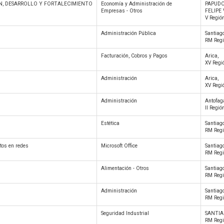
N, DESARROLLO Y FORTALECIMIENTO
Economía y Administración de
PAPUD
Empresas - Otros
FELIPE 
V Regió
Administración Pública
Santiago
RM Regi
Facturación, Cobros y Pagos
Arica,
XV Regi
Administración
Arica,
XV Regi
Administración
Antofag
II Regió
Estética
Santiago
RM Regi
tos en redes
Microsoft Office
Santiago
RM Regi
Alimentación - Otros
Santiago
RM Regi
Administración
Santiago
RM Regi
Seguridad Industrial
SANTIA
RM Regi