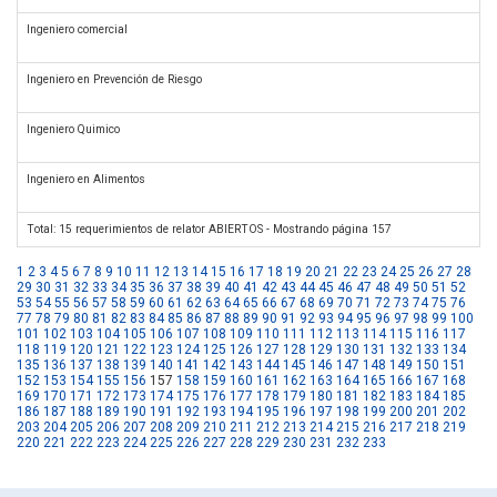
Ingeniero comercial
Ingeniero en Prevención de Riesgo
Ingeniero Quimico
Ingeniero en Alimentos
Total: 15 requerimientos de relator ABIERTOS - Mostrando página 157
1
2
3
4
5
6
7
8
9
10
11
12
13
14
15
16
17
18
19
20
21
22
23
24
25
26
27
28
29
30
31
32
33
34
35
36
37
38
39
40
41
42
43
44
45
46
47
48
49
50
51
52
53
54
55
56
57
58
59
60
61
62
63
64
65
66
67
68
69
70
71
72
73
74
75
76
77
78
79
80
81
82
83
84
85
86
87
88
89
90
91
92
93
94
95
96
97
98
99
100
101
102
103
104
105
106
107
108
109
110
111
112
113
114
115
116
117
118
119
120
121
122
123
124
125
126
127
128
129
130
131
132
133
134
135
136
137
138
139
140
141
142
143
144
145
146
147
148
149
150
151
152
153
154
155
156
157
158
159
160
161
162
163
164
165
166
167
168
169
170
171
172
173
174
175
176
177
178
179
180
181
182
183
184
185
186
187
188
189
190
191
192
193
194
195
196
197
198
199
200
201
202
203
204
205
206
207
208
209
210
211
212
213
214
215
216
217
218
219
220
221
222
223
224
225
226
227
228
229
230
231
232
233