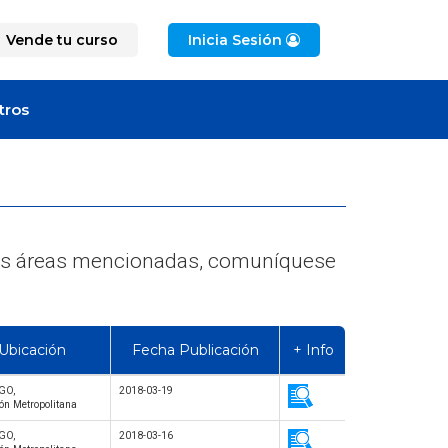
Vende tu curso
Inicia Sesión
tros
e las áreas mencionadas, comuníquese
Ubicación
Fecha Publicación
+ Info
GO,
2018-03-19
ón Metropolitana
GO,
2018-03-16