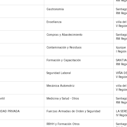
RM Regi
Gastronomía
Santiago
RM Regi
Enseñanza
viña del
V Regió
Compras y Abastecimiento
Santiago
RM Regi
Contaminación y Residuos
Iquique 
I Regió
Formación y Capacitación
SANTIA
RM Regi
Seguridad Laboral
VIÑA D
V Regió
Mecánica Automotriz
viña del
V Regió
ntil
Medicina y Salud - Otros
Santiago
RM Regi
IDAD PRIVADA
Fuerzas Armadas de Orden y Seguridad
LA SER
IV Regi
RRHH y Formación Otros
Santiago