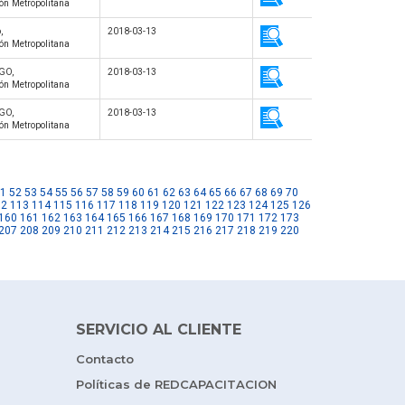
ón Metropolitana
,
2018-03-13
ón Metropolitana
GO,
2018-03-13
ón Metropolitana
GO,
2018-03-13
ón Metropolitana
1
52
53
54
55
56
57
58
59
60
61
62
63
64
65
66
67
68
69
70
12
113
114
115
116
117
118
119
120
121
122
123
124
125
126
160
161
162
163
164
165
166
167
168
169
170
171
172
173
207
208
209
210
211
212
213
214
215
216
217
218
219
220
SERVICIO AL CLIENTE
Contacto
Políticas de REDCAPACITACION