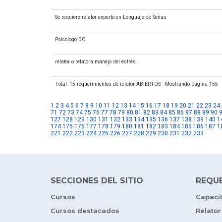
Se requiere relator experto en Lenguaje de Señas
Psicologo DO
relator o relatora manejo del estrés
Total: 15 requerimientos de relator ABIERTOS - Mostrando página 155
1
2
3
4
5
6
7
8
9
10
11
12
13
14
15
16
17
18
19
20
21
22
23
24
71
72
73
74
75
76
77
78
79
80
81
82
83
84
85
86
87
88
89
90
127
128
129
130
131
132
133
134
135
136
137
138
139
140
1
174
175
176
177
178
179
180
181
182
183
184
185
186
187
1
221
222
223
224
225
226
227
228
229
230
231
232
233
SECCIONES DEL SITIO
REQU
Cursos
Capaci
Cursos destacados
Relator