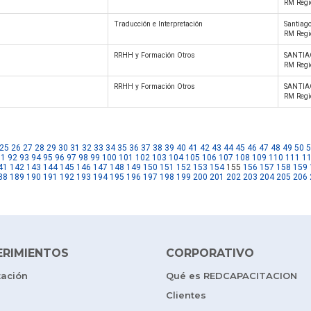
RM Regi
Traducción e Interpretación
Santiago
RM Regi
RRHH y Formación Otros
SANTIA
RM Regi
RRHH y Formación Otros
SANTIA
RM Regi
25
26
27
28
29
30
31
32
33
34
35
36
37
38
39
40
41
42
43
44
45
46
47
48
49
50
5
91
92
93
94
95
96
97
98
99
100
101
102
103
104
105
106
107
108
109
110
111
1
41
142
143
144
145
146
147
148
149
150
151
152
153
154
155
156
157
158
159
88
189
190
191
192
193
194
195
196
197
198
199
200
201
202
203
204
205
206
ERIMIENTOS
CORPORATIVO
tación
Qué es REDCAPACITACION
Clientes