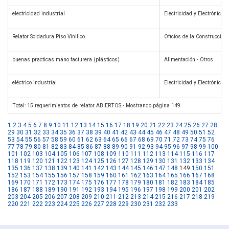
electricidad industrial
Electricidad y Electrónica
Relator Soldadura Piso Vinilico
Oficios de la Construcción
buenas practicas mano facturera (plásticos)
Alimentación - Otros
eléctrico industrial
Electricidad y Electrónica
Total: 15 requerimientos de relator ABIERTOS - Mostrando página 149
1
2
3
4
5
6
7
8
9
10
11
12
13
14
15
16
17
18
19
20
21
22
23
24
25
26
27
28
29
30
31
32
33
34
35
36
37
38
39
40
41
42
43
44
45
46
47
48
49
50
51
52
53
54
55
56
57
58
59
60
61
62
63
64
65
66
67
68
69
70
71
72
73
74
75
76
77
78
79
80
81
82
83
84
85
86
87
88
89
90
91
92
93
94
95
96
97
98
99
100
101
102
103
104
105
106
107
108
109
110
111
112
113
114
115
116
117
118
119
120
121
122
123
124
125
126
127
128
129
130
131
132
133
134
135
136
137
138
139
140
141
142
143
144
145
146
147
148
149
150
151
152
153
154
155
156
157
158
159
160
161
162
163
164
165
166
167
168
169
170
171
172
173
174
175
176
177
178
179
180
181
182
183
184
185
186
187
188
189
190
191
192
193
194
195
196
197
198
199
200
201
202
203
204
205
206
207
208
209
210
211
212
213
214
215
216
217
218
219
220
221
222
223
224
225
226
227
228
229
230
231
232
233