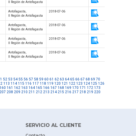
II Región de Antofagasta
Antofagasta,
2018-07-06
II Región de Antofagasta
Antofagasta,
2018-07-06
II Región de Antofagasta
Antofagasta,
2018-07-06
II Región de Antofagasta
Antofagasta,
2018-07-06
II Región de Antofagasta
1
52
53
54
55
56
57
58
59
60
61
62
63
64
65
66
67
68
69
70
12
113
114
115
116
117
118
119
120
121
122
123
124
125
126
160
161
162
163
164
165
166
167
168
169
170
171
172
173
207
208
209
210
211
212
213
214
215
216
217
218
219
220
SERVICIO AL CLIENTE
Contacto