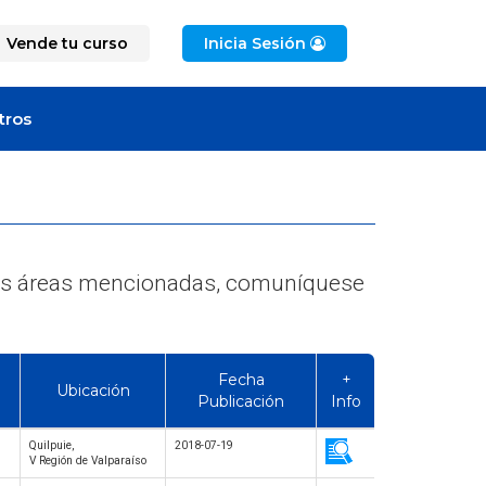
Vende tu curso
Inicia Sesión
tros
e las áreas mencionadas, comuníquese
Fecha
+
Ubicación
Publicación
Info
Quilpuie,
2018-07-19
V Región de Valparaíso