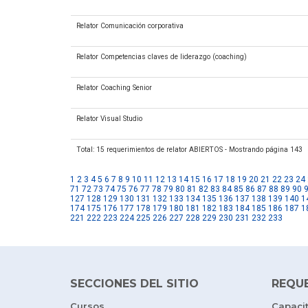
Relator Comunicación corporativa
Relator Competencias claves de liderazgo (coaching)
Relator Coaching Senior
Relator Visual Studio
Total: 15 requerimientos de relator ABIERTOS - Mostrando página 143
1
2
3
4
5
6
7
8
9
10
11
12
13
14
15
16
17
18
19
20
21
22
23
24
71
72
73
74
75
76
77
78
79
80
81
82
83
84
85
86
87
88
89
90
127
128
129
130
131
132
133
134
135
136
137
138
139
140
1
174
175
176
177
178
179
180
181
182
183
184
185
186
187
1
221
222
223
224
225
226
227
228
229
230
231
232
233
SECCIONES DEL SITIO
REQU
Cursos
Capaci