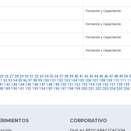
Formación y Capacitación
Formación y Capacitación
Formación y Capacitación
Formación y Capacitación
25
26
27
28
29
30
31
32
33
34
35
36
37
38
39
40
41
42
43
44
45
46
47
48
49
50
5
91
92
93
94
95
96
97
98
99
100
101
102
103
104
105
106
107
108
109
110
111
1
41
142
143
144
145
146
147
148
149
150
151
152
153
154
155
156
157
158
159
88
189
190
191
192
193
194
195
196
197
198
199
200
201
202
203
204
205
206
ERIMIENTOS
CORPORATIVO
tación
Qué es REDCAPACITACION