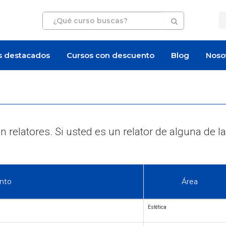
s destacados
Cursos con descuento
Blog
Noso
 relatores. Si usted es un relator de alguna d
nto
Área
Estética