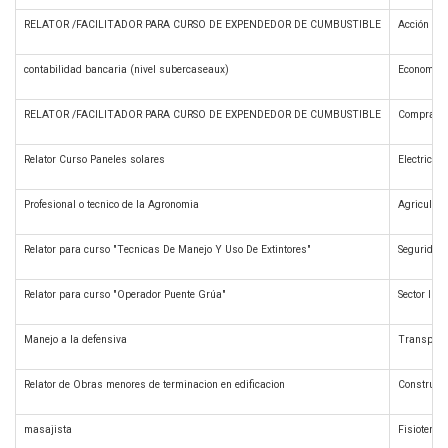
RELATOR /FACILITADOR PARA CURSO DE EXPENDEDOR DE CUMBUSTIBLE
Acción Com
contabilidad bancaria (nivel subercaseaux)
Economía 
RELATOR /FACILITADOR PARA CURSO DE EXPENDEDOR DE CUMBUSTIBLE
Compras y
Relator Curso Paneles solares
Electricida
Profesional o tecnico de la Agronomia
Agricultur
Relator para curso "Tecnicas De Manejo Y Uso De Extintores"
Seguridad 
Relator para curso "Operador Puente Grúa"
Sector Ind
Manejo a la defensiva
Transporte
Relator de Obras menores de terminacion en edificacion
Construcc
masajista
Fisioterap