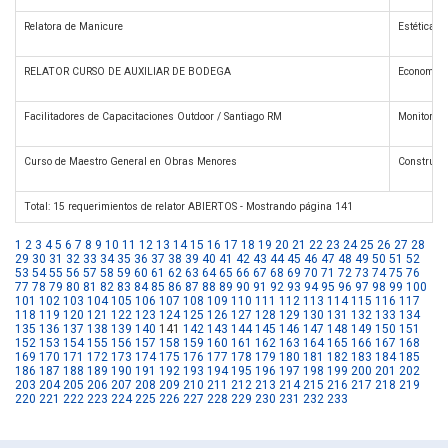
Relatora de Manicure
Estética
RELATOR CURSO DE AUXILIAR DE BODEGA
Economía 
Facilitadores de Capacitaciones Outdoor / Santiago RM
Monitores 
Curso de Maestro General en Obras Menores
Construcc
Total: 15 requerimientos de relator ABIERTOS - Mostrando página 141
1
2
3
4
5
6
7
8
9
10
11
12
13
14
15
16
17
18
19
20
21
22
23
24
25
26
27
28
29
30
31
32
33
34
35
36
37
38
39
40
41
42
43
44
45
46
47
48
49
50
51
52
53
54
55
56
57
58
59
60
61
62
63
64
65
66
67
68
69
70
71
72
73
74
75
76
77
78
79
80
81
82
83
84
85
86
87
88
89
90
91
92
93
94
95
96
97
98
99
100
101
102
103
104
105
106
107
108
109
110
111
112
113
114
115
116
117
118
119
120
121
122
123
124
125
126
127
128
129
130
131
132
133
134
135
136
137
138
139
140
141
142
143
144
145
146
147
148
149
150
151
152
153
154
155
156
157
158
159
160
161
162
163
164
165
166
167
168
169
170
171
172
173
174
175
176
177
178
179
180
181
182
183
184
185
186
187
188
189
190
191
192
193
194
195
196
197
198
199
200
201
202
203
204
205
206
207
208
209
210
211
212
213
214
215
216
217
218
219
220
221
222
223
224
225
226
227
228
229
230
231
232
233