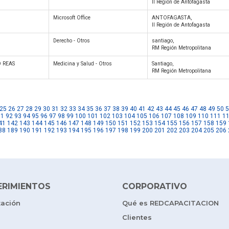
II Región de Antofagasta
Microsoft Office
ANTOFAGASTA,
II Región de Antofagasta
Derecho - Otros
santiago,
RM Región Metropolitana
 REAS
Medicina y Salud - Otros
Santiago,
RM Región Metropolitana
25
26
27
28
29
30
31
32
33
34
35
36
37
38
39
40
41
42
43
44
45
46
47
48
49
50
5
91
92
93
94
95
96
97
98
99
100
101
102
103
104
105
106
107
108
109
110
111
1
41
142
143
144
145
146
147
148
149
150
151
152
153
154
155
156
157
158
159
88
189
190
191
192
193
194
195
196
197
198
199
200
201
202
203
204
205
206
ERIMIENTOS
CORPORATIVO
tación
Qué es REDCAPACITACION
Clientes