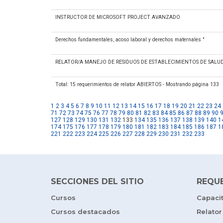
INSTRUCTOR DE MICROSOFT PROJECT AVANZADO
Derechos fundamentales, acoso laboral y derechos maternales "
RELATOR/A MANEJO DE RESIDUOS DE ESTABLECIMIENTOS DE SALUD
Total: 15 requerimientos de relator ABIERTOS - Mostrando página 133
1
2
3
4
5
6
7
8
9
10
11
12
13
14
15
16
17
18
19
20
21
22
23
24
71
72
73
74
75
76
77
78
79
80
81
82
83
84
85
86
87
88
89
90
127
128
129
130
131
132
133
134
135
136
137
138
139
140
1
174
175
176
177
178
179
180
181
182
183
184
185
186
187
1
221
222
223
224
225
226
227
228
229
230
231
232
233
SECCIONES DEL SITIO
REQU
Cursos
Capaci
Cursos destacados
Relator