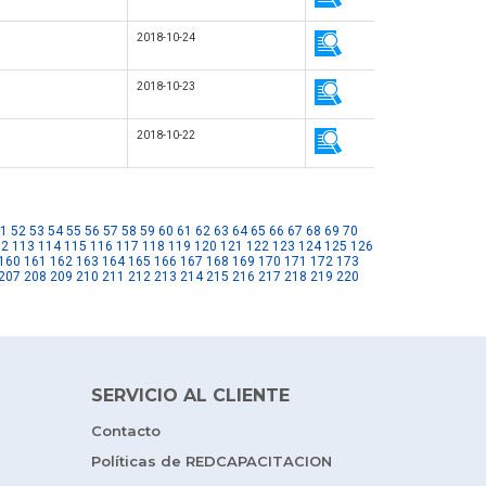
2018-10-24
2018-10-23
2018-10-22
1
52
53
54
55
56
57
58
59
60
61
62
63
64
65
66
67
68
69
70
12
113
114
115
116
117
118
119
120
121
122
123
124
125
126
160
161
162
163
164
165
166
167
168
169
170
171
172
173
207
208
209
210
211
212
213
214
215
216
217
218
219
220
SERVICIO AL CLIENTE
Contacto
Políticas de REDCAPACITACION