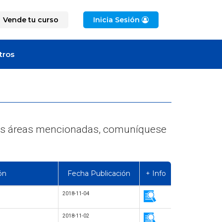
Vende tu curso
Inicia Sesión
tros
e las áreas mencionadas, comuníquese
ón
Fecha Publicación
+ Info
2018-11-04
2018-11-02