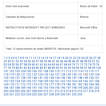
Excel nivel avanzado
Bases de Datos - Otros
Operador de Maquinarias
Minería
INSTRUCTOR DE MICROSOFT PROJECT AVANZADO
Microsoft Office
Relatores cursos Java nivel básico y Avanzado
Java
Total: 15 requerimientos de relator ABIERTOS - Mostrando página 132
1
2
3
4
5
6
7
8
9
10
11
12
13
14
15
16
17
18
19
20
21
22
23
24
25
26
27
28
29
30
31
32
33
34
35
36
37
38
39
40
41
42
43
44
45
46
47
48
49
50
51
52
53
54
55
56
57
58
59
60
61
62
63
64
65
66
67
68
69
70
71
72
73
74
75
76
77
78
79
80
81
82
83
84
85
86
87
88
89
90
91
92
93
94
95
96
97
98
99
100
101
102
103
104
105
106
107
108
109
110
111
112
113
114
115
116
117
118
119
120
121
122
123
124
125
126
127
128
129
130
131
132
133
134
135
136
137
138
139
140
141
142
143
144
145
146
147
148
149
150
151
152
153
154
155
156
157
158
159
160
161
162
163
164
165
166
167
168
169
170
171
172
173
174
175
176
177
178
179
180
181
182
183
184
185
186
187
188
189
190
191
192
193
194
195
196
197
198
199
200
201
202
203
204
205
206
207
208
209
210
211
212
213
214
215
216
217
218
219
220
221
222
223
224
225
226
227
228
229
230
231
232
233