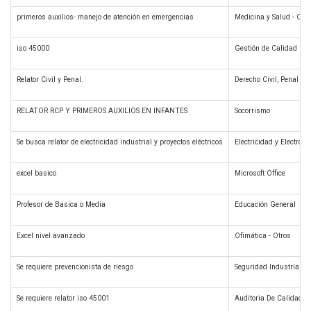
primeros auxilios- manejo de atención en emergencias
Medicina y Salud - Otr
iso 45000
Gestión de Calidad
Relator Civil y Penal.
Derecho Civil, Penal y 
RELATOR RCP Y PRIMEROS AUXILIOS EN INFANTES
Socorrismo
Se busca relator de electricidad industrial y proyectos eléctricos
Electricidad y Electróni
excel basico
Microsoft Office
Profesor de Basica o Media
Educación General
Excel nivel avanzado
Ofimática - Otros
Se requiere prevencionista de riesgo
Seguridad Industrial
Se requiere relator iso 45001
Auditoria De Calidad