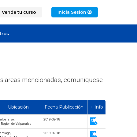
Vende tu curso
Inicia Sesión
tros
e las áreas mencionadas, comuníquese
Ubicación
Fecha Publicación
+ Info
alparaíso,
2019-02-18
 Región de Valparaíso
antiago,
2019-02-18