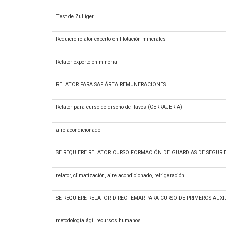
Test de Zulliger
Requiero relator experto en Flotación minerales
Relator experto en mineria
RELATOR PARA SAP ÁREA REMUNERACIONES
Relator para curso de diseño de llaves (CERRAJERÍA)
aire acondicionado
SE REQUIERE RELATOR CURSO FORMACIÓN DE GUARDIAS DE SEGURID
relator, climatización, aire acondicionado, refrigeración
SE REQUIERE RELATOR DIRECTEMAR PARA CURSO DE PRIMEROS AUXI
metodología ágil recursos humanos