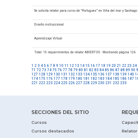
Se solicita relator para curso de "Portugues" en Viña del mar y Santiago
Diseño instruccional
Aprendizaje Virtual
Total: 15 requerimientos de relator ABIERTOS - Mostrando página 126
1
2
3
4
5
6
7
8
9
10
11
12
13
14
15
16
17
18
19
20
21
22
23
24
71
72
73
74
75
76
77
78
79
80
81
82
83
84
85
86
87
88
89
90
127
128
129
130
131
132
133
134
135
136
137
138
139
140
1
174
175
176
177
178
179
180
181
182
183
184
185
186
187
1
221
222
223
224
225
226
227
228
229
230
231
232
233
SECCIONES DEL SITIO
REQU
Cursos
Capaci
Cursos destacados
Relator