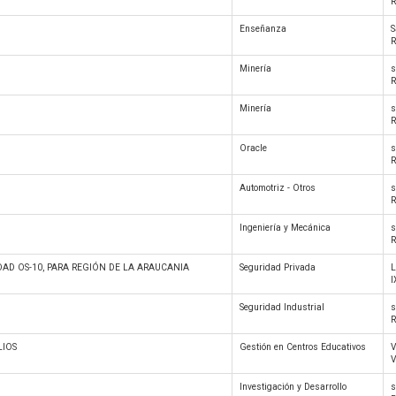
R
Enseñanza
S
R
Minería
s
R
Minería
s
R
Oracle
s
R
Automotriz - Otros
s
R
Ingeniería y Mecánica
s
R
AD OS-10, PARA REGIÓN DE LA ARAUCANIA
Seguridad Privada
I
Seguridad Industrial
s
R
LIOS
Gestión en Centros Educativos
V
V
Investigación y Desarrollo
s