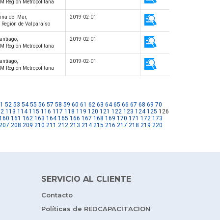
M Región Metropolitana
iña del Mar,
2019-02-01
 Región de Valparaíso
antiago,
2019-02-01
M Región Metropolitana
antiago,
2019-02-01
M Región Metropolitana
1
52
53
54
55
56
57
58
59
60
61
62
63
64
65
66
67
68
69
70
12
113
114
115
116
117
118
119
120
121
122
123
124
125
126
160
161
162
163
164
165
166
167
168
169
170
171
172
173
207
208
209
210
211
212
213
214
215
216
217
218
219
220
SERVICIO AL CLIENTE
Contacto
Políticas de REDCAPACITACION