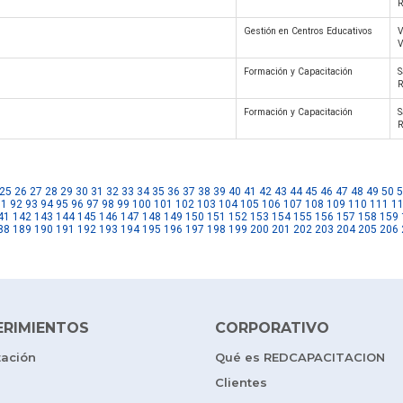
R
Gestión en Centros Educativos
V
V
Formación y Capacitación
S
R
Formación y Capacitación
S
R
25
26
27
28
29
30
31
32
33
34
35
36
37
38
39
40
41
42
43
44
45
46
47
48
49
50
5
91
92
93
94
95
96
97
98
99
100
101
102
103
104
105
106
107
108
109
110
111
1
41
142
143
144
145
146
147
148
149
150
151
152
153
154
155
156
157
158
159
88
189
190
191
192
193
194
195
196
197
198
199
200
201
202
203
204
205
206
ERIMIENTOS
CORPORATIVO
tación
Qué es REDCAPACITACION
Clientes