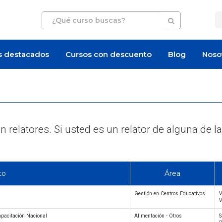
s destacados
Cursos con descuento
Blog
Noso
 relatores. Si usted es un relator de alguna d
to
Área
Gestión en Centros Educativos
V
V
apacitación Nacional
Alimentación - Otros
S