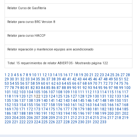
Relator Curso de Gasfitería
Relator para curso BRC Version 8
Relator para curso HACCP
Relator reparación y mantencion equipos aire acondicionado
Total: 15 requerimientos de relator ABIERTOS - Mostrando página 122
1
2
3
4
5
6
7
8
9
10
11
12
13
14
15
16
17
18
19
20
21
22
23
24
25
26
27
28
29
30
31
32
33
34
35
36
37
38
39
40
41
42
43
44
45
46
47
48
49
50
51
52
53
54
55
56
57
58
59
60
61
62
63
64
65
66
67
68
69
70
71
72
73
74
75
76
77
78
79
80
81
82
83
84
85
86
87
88
89
90
91
92
93
94
95
96
97
98
99
100
101
102
103
104
105
106
107
108
109
110
111
112
113
114
115
116
117
118
119
120
121
122
123
124
125
126
127
128
129
130
131
132
133
134
135
136
137
138
139
140
141
142
143
144
145
146
147
148
149
150
151
152
153
154
155
156
157
158
159
160
161
162
163
164
165
166
167
168
169
170
171
172
173
174
175
176
177
178
179
180
181
182
183
184
185
186
187
188
189
190
191
192
193
194
195
196
197
198
199
200
201
202
203
204
205
206
207
208
209
210
211
212
213
214
215
216
217
218
219
220
221
222
223
224
225
226
227
228
229
230
231
232
233