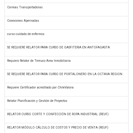
Correas Transportadoras
M
Conexiones Apernadas
M
curso cuidado de enfermos
E
SE REQUIERE RELATOR PARA CURSO DE GASFITERIA EN ANTOFAGASTA
G
Requiero Relator de Temuco Area Inmobiliaria
A
SE REQUIERE RELATOR PARA CURSO DE PORTALONERO EN LA OCTAVA REGION
G
Requiere Certificador acreditado por ChileValora
M
Relator Planificación y Gestión de Proyectos
F
RELATOR CURSO CORTE Y CONFECCIÓN DE ROPA INDUSTRIAL (REUF)
I
RELATOR MÓDULO CÁLCULO DE COSTOS Y PRECIO DE VENTA (REUF)
A