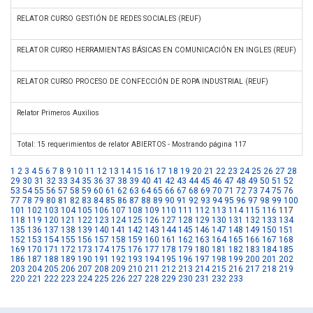
RELATOR CURSO GESTIÓN DE REDES SOCIALES (REUF)
I
RELATOR CURSO HERRAMIENTAS BÁSICAS EN COMUNICACIÓN EN INGLES (REUF)
I
RELATOR CURSO PROCESO DE CONFECCIÓN DE ROPA INDUSTRIAL (REUF)
I
Relator Primeros Auxilios
M
Total: 15 requerimientos de relator ABIERTOS - Mostrando página 117
1
2
3
4
5
6
7
8
9
10
11
12
13
14
15
16
17
18
19
20
21
22
23
24
25
26
27
28
29
30
31
32
33
34
35
36
37
38
39
40
41
42
43
44
45
46
47
48
49
50
51
52
53
54
55
56
57
58
59
60
61
62
63
64
65
66
67
68
69
70
71
72
73
74
75
76
77
78
79
80
81
82
83
84
85
86
87
88
89
90
91
92
93
94
95
96
97
98
99
100
101
102
103
104
105
106
107
108
109
110
111
112
113
114
115
116
117
118
119
120
121
122
123
124
125
126
127
128
129
130
131
132
133
134
135
136
137
138
139
140
141
142
143
144
145
146
147
148
149
150
151
152
153
154
155
156
157
158
159
160
161
162
163
164
165
166
167
168
169
170
171
172
173
174
175
176
177
178
179
180
181
182
183
184
185
186
187
188
189
190
191
192
193
194
195
196
197
198
199
200
201
202
203
204
205
206
207
208
209
210
211
212
213
214
215
216
217
218
219
220
221
222
223
224
225
226
227
228
229
230
231
232
233