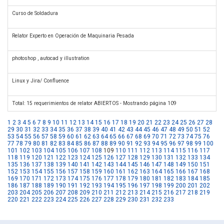
Curso de Soldadura
Relator Experto en Operación de Maquinaria Pesada
photoshop , autocad y illustration
Linux y Jira/ Confluence
Total: 15 requerimientos de relator ABIERTOS - Mostrando página 109
1
2
3
4
5
6
7
8
9
10
11
12
13
14
15
16
17
18
19
20
21
22
23
24
25
26
27
28
29
30
31
32
33
34
35
36
37
38
39
40
41
42
43
44
45
46
47
48
49
50
51
52
53
54
55
56
57
58
59
60
61
62
63
64
65
66
67
68
69
70
71
72
73
74
75
76
77
78
79
80
81
82
83
84
85
86
87
88
89
90
91
92
93
94
95
96
97
98
99
100
101
102
103
104
105
106
107
108
109
110
111
112
113
114
115
116
117
118
119
120
121
122
123
124
125
126
127
128
129
130
131
132
133
134
135
136
137
138
139
140
141
142
143
144
145
146
147
148
149
150
151
152
153
154
155
156
157
158
159
160
161
162
163
164
165
166
167
168
169
170
171
172
173
174
175
176
177
178
179
180
181
182
183
184
185
186
187
188
189
190
191
192
193
194
195
196
197
198
199
200
201
202
203
204
205
206
207
208
209
210
211
212
213
214
215
216
217
218
219
220
221
222
223
224
225
226
227
228
229
230
231
232
233