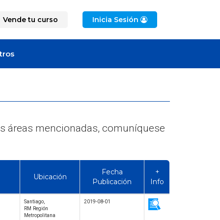
Vende tu curso
Inicia Sesión
tros
e las áreas mencionadas, comuníquese
Fecha
+
Ubicación
Publicación
Info
Santiago,
2019-08-01
RM Región
Metropolitana