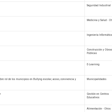
Seguridad Industrial
Medicina y Salud - Ot
Ingeniería Informátic
Construcción y Obra
Públicas
E-Learning
re rol de los municipios en Bullyng escolar, acoso, convivencia y
Municipalidades
r
Gestión en Centros
Educativos
Alimentación - Otros