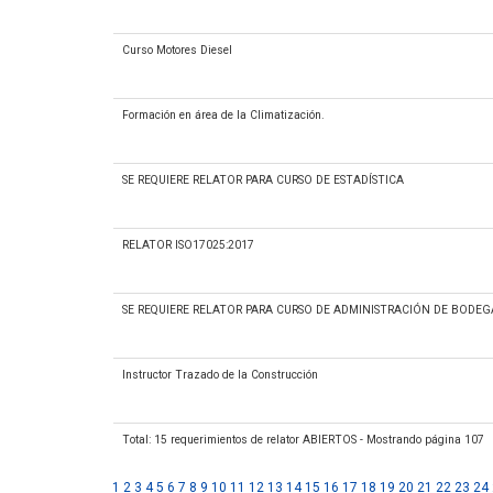
Curso Motores Diesel
Formación en área de la Climatización.
SE REQUIERE RELATOR PARA CURSO DE ESTADÍSTICA
RELATOR ISO17025:2017
SE REQUIERE RELATOR PARA CURSO DE ADMINISTRACIÓN DE BODEG
Instructor Trazado de la Construcción
Total: 15 requerimientos de relator ABIERTOS - Mostrando página 107
1
2
3
4
5
6
7
8
9
10
11
12
13
14
15
16
17
18
19
20
21
22
23
24