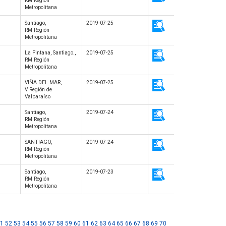
RM Región
Metropolitana
Santiago,
2019-07-25
RM Región
Metropolitana
s
La Pintana, Santiago.,
2019-07-25
RM Región
Metropolitana
VIÑA DEL MAR,
2019-07-25
V Región de
Valparaíso
Santiago,
2019-07-24
RM Región
Metropolitana
SANTIAGO,
2019-07-24
RM Región
Metropolitana
Santiago,
2019-07-23
RM Región
Metropolitana
1
52
53
54
55
56
57
58
59
60
61
62
63
64
65
66
67
68
69
70