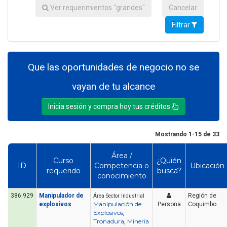
Ver requerimientos "grandes"
Cancelar
Filtrar
Que las oportunidades de negocio no se
vayan de tu alcance
Inicia sesión y compra hoy tus créditos
Mostrando 1-15 de 33
Área /
Curso
¿Quién
ID
Competencia o
Ubicación
requerido
busca?
conocimiento
386.929
Manipulador de
Región de
Área Sector Industrial
Manipulación de
explosivos
Persona
Coquimbo
Explosivos
,
Tronadura
Minería
,