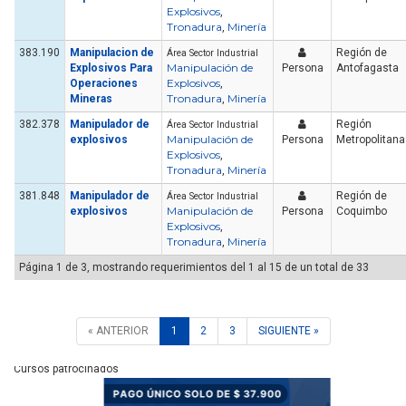
Explosivos
,
Tronadura
Minería
,
383.190
Manipulacion de
Región de
Área Sector Industrial
Manipulación de
Explosivos Para
Persona
Antofagasta
Explosivos
Operaciones
,
Tronadura
Minería
Mineras
,
382.378
Manipulador de
Región
Área Sector Industrial
Manipulación de
explosivos
Persona
Metropolitana
Explosivos
,
Tronadura
Minería
,
381.848
Manipulador de
Región de
Área Sector Industrial
Manipulación de
explosivos
Persona
Coquimbo
Explosivos
,
Tronadura
Minería
,
Página 1 de 3, mostrando requerimientos del 1 al 15 de un total de 33
« ANTERIOR
1
2
3
SIGUIENTE »
Cursos patrocinados