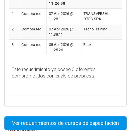
11:26:58
1
Compra req.
07 Abr 2026 @
TRANSVERSAL
11:28:11
OTEC SPA
2
Compra req.
07 Abr 2026 @
TecnoTraining
11:38:11
3
Compra req.
08 Abr 2026 @
Eseka
11:25:26
Este requerimiento ya posee 3 oferentes
comprometidos con envío de propuesta.
Ver requerimientos de cursos de capacitación
Cursos patrocinados