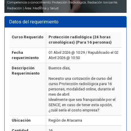
Competencia o conocimiento: Protección Radiológica, Radiación Ionizante,
Radiación | Área: Medicina y Salud
Datos del requerimiento
Curso Requerido
Protección radiológica (24 horas
cronológicas) (Para 16 personas)
Fecha
01 Abril 2026 @ 10:29 / Republicado el 02
requerimiento
Abril 2026 @ 10:50
Descripción
Buenos días,
Requerimiento
Necesito una cotización de curso del
curso Protección radiológica para 16
personas, modalidad online, durante el
mes de abril.
Idealmente que sea franquiciable por el
SENCE, en caso de tener esta opción,
¿cuál sería el costo empresa?
Ubicación
Región de Atacama
Cantidad
16