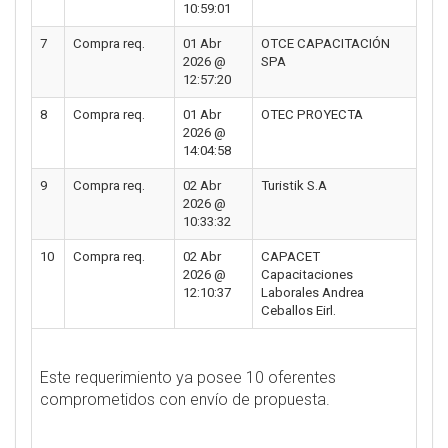
10:59:01
7
Compra req.
01 Abr
OTCE CAPACITACIÓN
2026 @
SPA
12:57:20
8
Compra req.
01 Abr
OTEC PROYECTA
2026 @
14:04:58
9
Compra req.
02 Abr
Turistik S.A
2026 @
10:33:32
10
Compra req.
02 Abr
CAPACET
2026 @
Capacitaciones
12:10:37
Laborales Andrea
Ceballos Eirl.
Este requerimiento ya posee 10 oferentes
comprometidos con envío de propuesta.