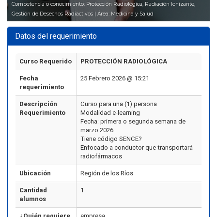
Competencia o conocimiento: Protección Radiológica, Radiación Ionizante,
Gestión de Desechos Radiactivos | Área: Medicina y Salud
Datos del requerimiento
Curso Requerido
PROTECCIÓN RADIOLÓGICA
Fecha
25 Febrero 2026 @ 15:21
requerimiento
Descripción
Curso para una (1) persona
Requerimiento
Modalidad e-learning
Fecha: primera o segunda semana de
marzo 2026
Tiene código SENCE?
Enfocado a conductor que transportará
radiofármacos
Ubicación
Región de los Ríos
Cantidad
1
alumnos
¿Quién requiere
empresa