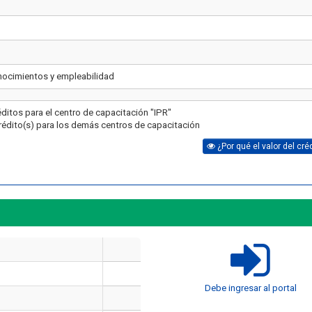
nocimientos y empleabilidad
éditos para el centro de capacitación "IPR"
rédito(s) para los demás centros de capacitación
¿Por qué el valor del cré
Artículo
Artículo
¿Cuánto cuesta un curso de
manejo de extintores en Chile
¿Cuánto dura un cur
en 2026? Precios reales y qué
y manejo de extint
Debe ingresar al portal
incluye cada opción
Chile?