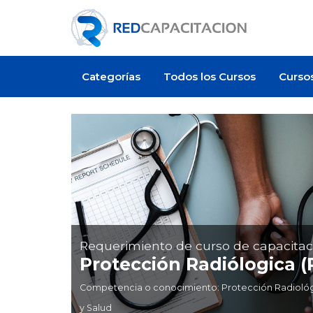
Categorías
Todos los Cursos
Curso
Requerimiento de curso de capacitac
Protección Radiólogica 
Competencia o conocimiento: Protección Radiológic
y Salud