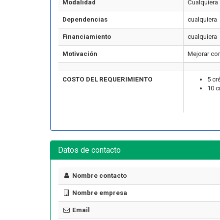
Modalidad
Cualquiera
Dependencias
cualquiera
Financiamiento
cualquiera
Motivación
Mejorar co
COSTO DEL REQUERIMIENTO
5 cr
10 c
Artículo
Datos de contacto
Nombre contacto
¿Cuánto cuesta certificarse en
seguridad industrial en Chile
Nombre empresa
ormar una Brigada de
en 2026? El precio real de los
encia en tu Empresa
10 cursos
Email