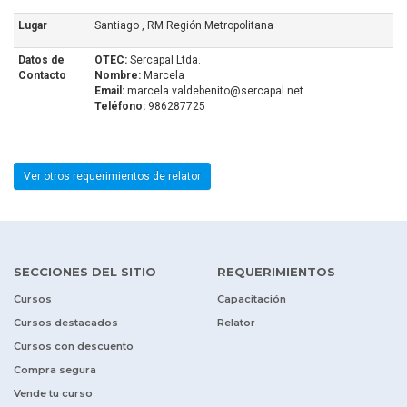
Lugar
Santiago , RM Región Metropolitana
Datos de
OTEC:
Sercapal Ltda.
Contacto
Nombre:
Marcela
Email:
marcela.valdebenito@sercapal.net
Teléfono:
986287725
Ver otros requerimientos de relator
SECCIONES DEL SITIO
REQUERIMIENTOS
Cursos
Capacitación
Cursos destacados
Relator
Cursos con descuento
Compra segura
Vende tu curso