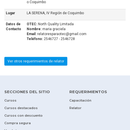
o Coquimbo
Lugar
LA SERENA, IV Región de Coquimbo
Datos de
OTEC:
North Quality Limitada
Contacto
Nombre:
maria graciela
Email:
relatoresparaotec@gmail.com
Teléfono:
2546727 - 2546728
Ver otros requerimientos de relator
SECCIONES DEL SITIO
REQUERIMIENTOS
Cursos
Capacitación
Cursos destacados
Relator
Cursos con descuento
Compra segura