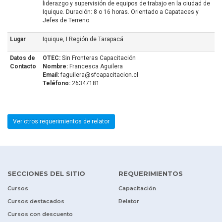
liderazgo y supervisión de equipos de trabajo en la ciudad de
Iquique. Duración: 8 o 16 horas. Orientado a Capataces y
Jefes de Terreno.
Lugar
Iquique, I Región de Tarapacá
Datos de
OTEC:
Sin Fronteras Capacitación
Contacto
Nombre:
Francesca Aguilera
Email:
faguilera@sfcapacitacion.cl
Teléfono:
26347181
Ver otros requerimientos de relator
SECCIONES DEL SITIO
REQUERIMIENTOS
Cursos
Capacitación
Cursos destacados
Relator
Cursos con descuento