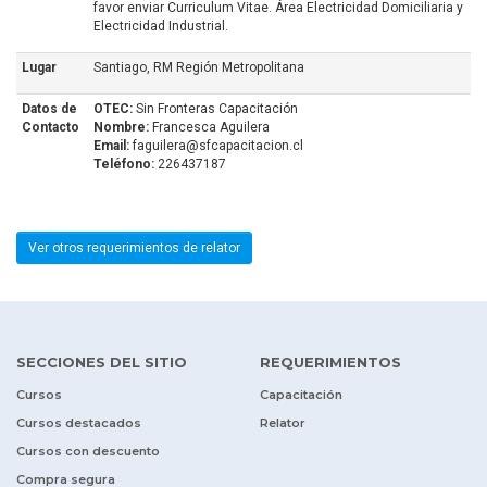
favor enviar Curriculum Vitae. Área Electricidad Domiciliaria y
Electricidad Industrial.
Lugar
Santiago, RM Región Metropolitana
Datos de
OTEC:
Sin Fronteras Capacitación
Contacto
Nombre:
Francesca Aguilera
Email:
faguilera@sfcapacitacion.cl
Teléfono:
226437187
Ver otros requerimientos de relator
SECCIONES DEL SITIO
REQUERIMIENTOS
Cursos
Capacitación
Cursos destacados
Relator
Cursos con descuento
Compra segura