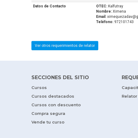
Datos de Contacto
OTEC:
Kalfutray
Nombre:
Ximena
Email:
ximequezadav@g
Teléfono:
972101743
Ver otros requerimientos de relator
SECCIONES DEL SITIO
REQU
Cursos
Capaci
Cursos destacados
Relator
Cursos con descuento
Compra segura
Vende tu curso