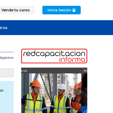
Vende tu curso
Inicia Sesión
tros
ligatorios
Artículo
as.
¿Cuánto cuesta certificarse en