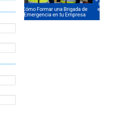
seguridad industrial en Chile
igada de
en 2026? El precio real de los
Empresa
10 cursos