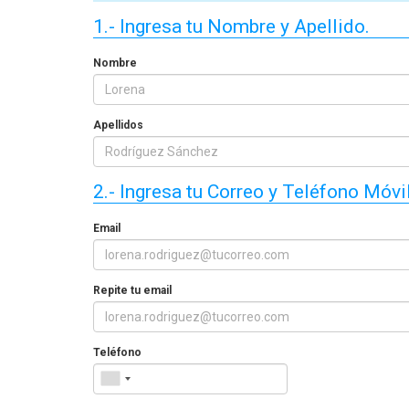
 de extintores en Chile
¿Cuánto dura un curso de uso
1.- Ingresa tu Nombre y Apellido.
6? Precios reales y qué
y manejo de extintores en
cluye cada opción
Chile?
Nombre
Apellidos
2.- Ingresa tu Correo y Teléfono Móvil
Email
Repite tu email
Teléfono