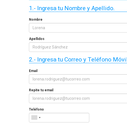
n Chile
manejo de extintores en Chile
¿Cuánto dur
1.- Ingresa tu Nombre y Apellido.
l de los
en 2026? Precios reales y qué
y manejo d
incluye cada opción
Nombre
Apellidos
2.- Ingresa tu Correo y Teléfono Móvil
Email
Repite tu email
Teléfono