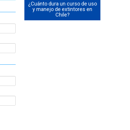
 en Chile
¿Cuánto dura un curso de uso
Cómo Se
les y qué
y manejo de extintores en
Emerge
ción
Chile?
Funcion