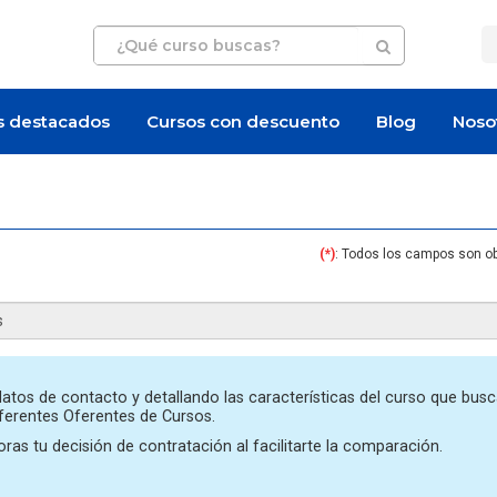
s destacados
Cursos con descuento
Blog
Noso
(*)
: Todos los campos son ob
Artículo
Artículo
atos de contacto y detallando las características del curso que busc
iferentes Oferentes de Cursos.
ras tu decisión de contratación al facilitarte la comparación.
¿Cuánto cuesta certificarse en
¿Cuánto cuesta un 