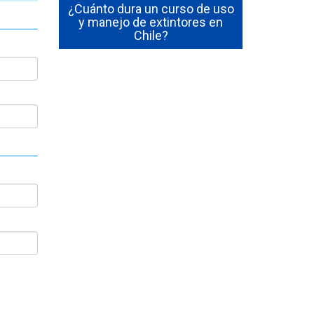
¿Cuánto dura un curso de uso
Cómo Ser Brigadi
y manejo de extintores en
Emergencia en C
Chile?
Funciones y Requ