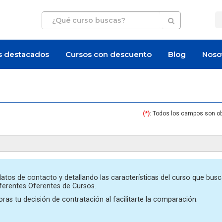
s destacados
Cursos con descuento
Blog
Noso
(*)
: Todos los campos son ob
Artículo
atos de contacto y detallando las características del curso que busc
iferentes Oferentes de Cursos.
ras tu decisión de contratación al facilitarte la comparación.
 cuesta certificarse en
¿Cuánto cuesta un curso de