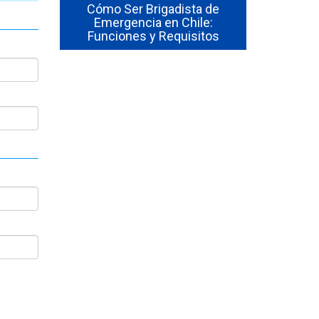
Brigadista de
se
ia en Chile:
Cómo Formar una Brigada de
en 
 y Requisitos
Emergencia en tu Empresa