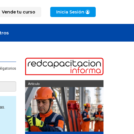
Vende tu curso
Inicia Sesión
tros
ligatorios
Artículo
Artícu
as.
¿Cu