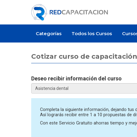
Categorías
Todos los Cursos
Curso
Cotizar curso de capacitación
Deseo recibir información del curso
Artículo
Artículo
Completa la siguiente información, dejando tus d
Así lograrás recibir entre 1 a 10 propuestas de d
Con este Servicio Gratuito ahorras tiempo y mejo
¿Cuánto cuesta certificarse en
¿Cuánto cuesta un cu