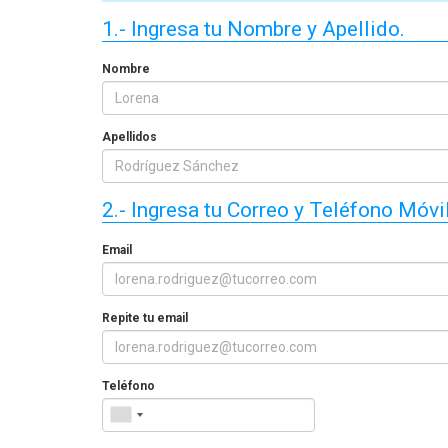
seguridad industrial en Chile
manejo de extintores e
1.- Ingresa tu Nombre y Apellido.
en 2026? El precio real de los
en 2026? Precios reale
10 cursos
incluye cada opci
Nombre
Apellidos
2.- Ingresa tu Correo y Teléfono Móvil
Email
Repite tu email
Teléfono