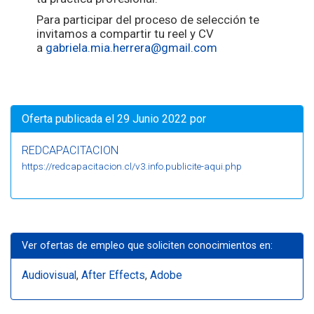
Para participar del proceso de selección te
invitamos a compartir tu reel y CV
a
gabriela.mia.herrera@gmail.
com
Oferta publicada el 29 Junio 2022 por
REDCAPACITACION
https://redcapacitacion.cl/v3.info.publicite-aqui.php
Ver ofertas de empleo que soliciten conocimientos en:
Audiovisual
,
After Effects
,
Adobe