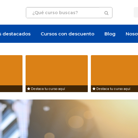
s destacados
Cursos con descuento
Blog
Noso
Destaca tu curso aquí
Destaca tu curso aquí