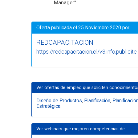
Manager"
Oferta publicada el 25 Noviembre 2020 por
REDCAPACITACION
https://redcapacitacion.cl/v3.info.publicite
Ver ofertas de empleo que soliciten conocimiento
Diseño de Productos
,
Planificación
,
Planificació
Estratégica
Ver webinars que mejoren competencias de: