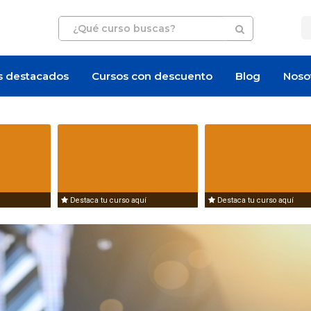
s destacados
Cursos con descuento
Blog
Noso
Oferta de empleo
Oferta de empleo
Destaca tu curso aquí
Destaca tu curso aquí