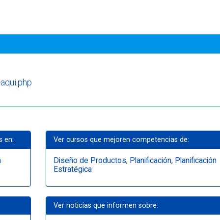
-aqui.php
s en:
Ver cursos que mejoren competencias de:
n
Diseño de Productos
,
Planificación
,
Planificación
Estratégica
Ver noticias que informen sobre: