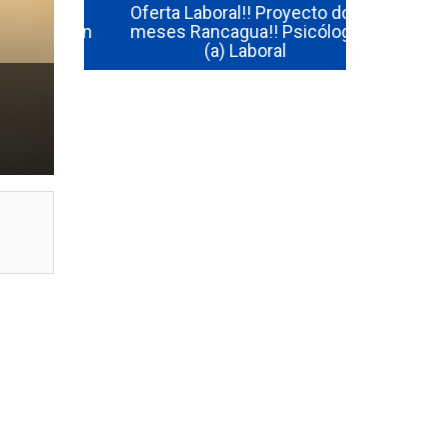
ador y
Oferta Laboral!! Proyecto dos
oducción
meses Rancagua!! Psicólogo
Oferta Lab
ca
(a) Laboral
Estudios