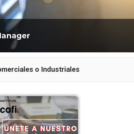
Búsqueda Planific
Control Gestión Pr
Se busca Kam negocio retail
(Metalmecáni
 Manager
merciales o Industriales