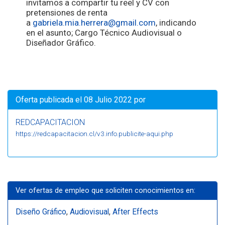
invitamos a compartir tu reel y CV con
pretensiones de renta
a
gabriela.mia.herrera@gmail.
com
, indicando
en el asunto; Cargo Técnico Audiovisual o
Diseñador Gráfico.
Oferta publicada el 08 Julio 2022 por
REDCAPACITACION
https://redcapacitacion.cl/v3.info.publicite-aqui.php
Ver ofertas de empleo que soliciten conocimientos en:
Diseño Gráfico
,
Audiovisual
,
After Effects