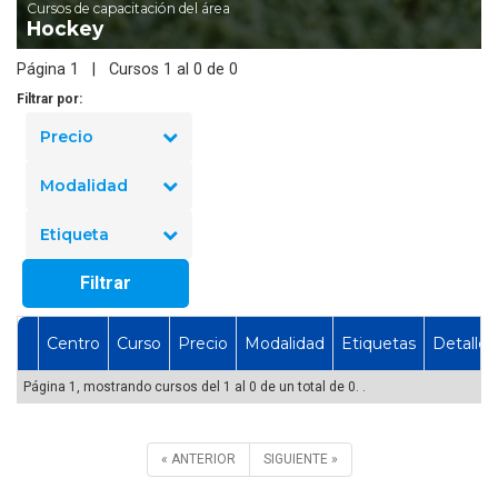
Cursos de capacitación del área
Hockey
Página 1 | Cursos 1 al 0 de 0
Filtrar por:
Precio
Modalidad
Etiqueta
Filtrar
Centro
Curso
Precio
Modalidad
Etiquetas
Detalles
Página 1, mostrando cursos del 1 al 0 de un total de 0. .
« ANTERIOR
SIGUIENTE »