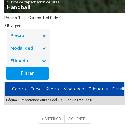
Cursos de capacitación del área
Handball
Página 1 | Cursos 1 al 0 de 0
Filtrar por:
Precio
Modalidad
Etiqueta
Filtrar
Centro
Curso
Precio
Modalidad
Etiquetas
Detalles
Página 1, mostrando cursos del 1 al 0 de un total de 0. .
« ANTERIOR
SIGUIENTE »