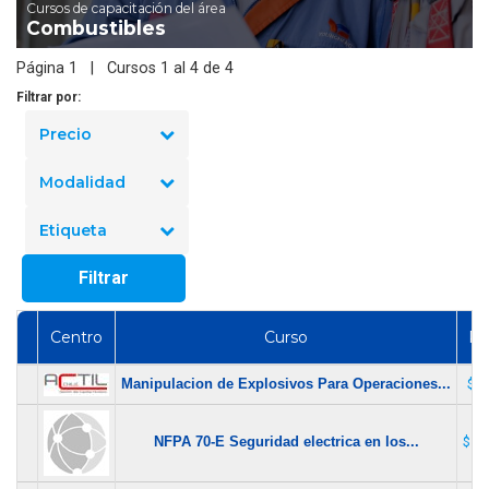
Cursos de capacitación del área
Combustibles
Página 1 | Cursos 1 al 4 de 4
Filtrar por:
Precio
Modalidad
Etiqueta
Filtrar
Centro
Curso
Pr
Manipulacion de Explosivos Para Operaciones...
$ 8
NFPA 70-E Seguridad electrica en los...
$ 1