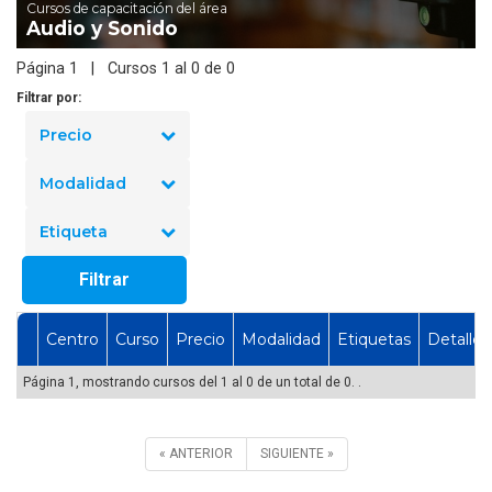
Cursos de capacitación del área
Audio y Sonido
Página 1 | Cursos 1 al 0 de 0
Filtrar por:
Precio
Modalidad
Etiqueta
Filtrar
Centro
Curso
Precio
Modalidad
Etiquetas
Detalles
Página 1, mostrando cursos del 1 al 0 de un total de 0. .
« ANTERIOR
SIGUIENTE »