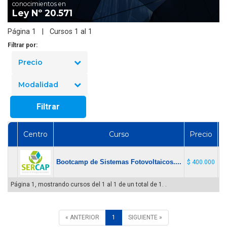
conocimientos en
Ley Nº 20.571
Página 1 | Cursos 1 al 1
Filtrar por:
Precio
Modalidad
Filtrar
Centro
Curso
Precio
Bootcamp de Sistemas Fotovoltaicos....
$ 400.000
Mi
Página 1, mostrando cursos del 1 al 1 de un total de 1. .
« ANTERIOR
1
SIGUIENTE »