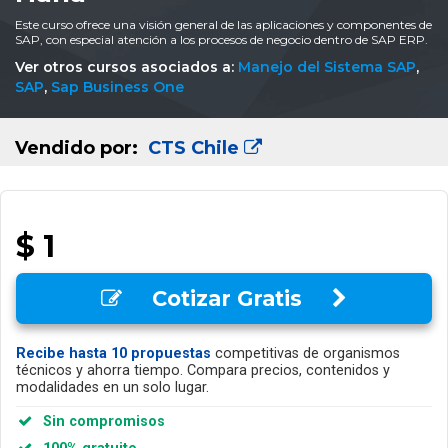
Este curso ofrece una visión general de las aplicaciones y componentes de
SAP, con especial atención a los procesos de negocio dentro de SAP ERP.
Ver otros cursos asociados a:
Manejo del Sistema SAP
,
SAP
,
Sap Business One
Vendido por:
CTS Chile
$ 1
Cotizar Gratis
Recibe hasta 10 propuestas
competitivas de organismos
técnicos y ahorra tiempo. Compara precios, contenidos y
modalidades en un solo lugar.
Sin compromisos