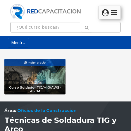
Menú
El mejor precio
Curso Soldador TIG/MIG/AWS-
ASTM
Área:
Oficios de la Construcción
Técnicas de Soldadura TIG y
Arco