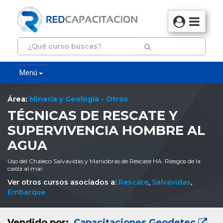
Menú
Área:
Minería y Geología - Otros
TÉCNICAS DE RESCATE Y
SUPERVIVENCIA HOMBRE AL
AGUA
Uso del Chaleco Salvavidas y Maniobras de Rescate HA. Riesgos de la
caída al mar.
Ver otros cursos asociados a:
Rescate
,
Salvavidas
,
Embarque
Vendido por:
Capacitaciones Geodetec