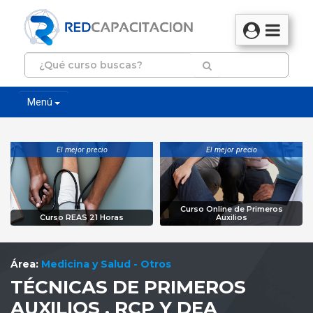
Menú
El mejor precio
El mejor precio
Curso Online de Primeros
Curso REAS 21 Horas
Auxilios
Área:
Medicina y Salud - Otros
TÉCNICAS DE PRIMEROS
AUXILIOS . RCP Y DEA