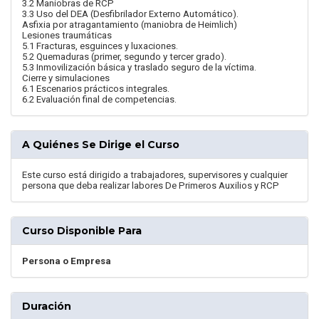
3.2 Maniobras de RCP
3.3 Uso del DEA (Desfibrilador Externo Automático).
Asfixia por atragantamiento (maniobra de Heimlich)
Lesiones traumáticas
5.1 Fracturas, esguinces y luxaciones.
5.2 Quemaduras (primer, segundo y tercer grado).
5.3 Inmovilización básica y traslado seguro de la víctima.
Cierre y simulaciones
6.1 Escenarios prácticos integrales.
6.2 Evaluación final de competencias.
A Quiénes Se Dirige el Curso
Este curso está dirigido a trabajadores, supervisores y cualquier
persona que deba realizar labores De Primeros Auxilios y RCP
Curso Disponible Para
Persona o Empresa
Duración