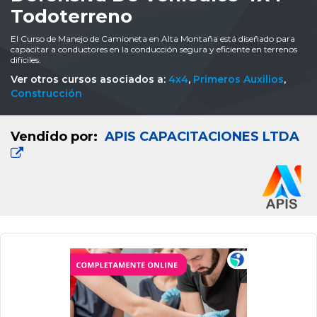
Todoterreno
El Curso de Manejo de Camioneta en Alta Montaña está diseñado para
capacitar a conductores en la conducción segura y eficiente en terrenos
difíciles.
Ver otros cursos asociados a:
4x4
,
Primeros Auxilios
,
Construcción
Vendido por:
APIS CAPACITACIONES LTDA