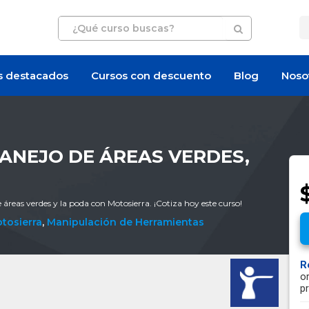
s destacados
Cursos con descuento
Blog
Noso
ANEJO DE ÁREAS VERDES,
 áreas verdes y la poda con Motosierra. ¡Cotiza hoy este curso!
tosierra
,
Manipulación de Herramientas
R
o
p