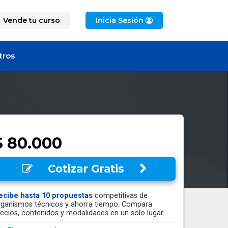
Vende tu curso
Inicia Sesión
tros
$ 80.000
Cotizar Gratis
ecibe hasta 10 propuestas
competitivas de
rganismos técnicos y ahorra tiempo. Compara
recios, contenidos y modalidades en un solo lugar.